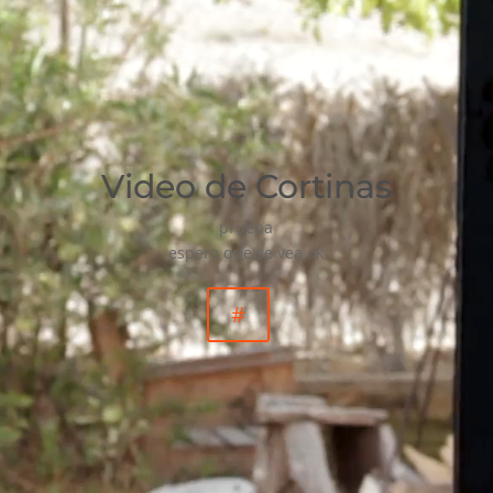
Video de Cortinas
prueba
espero que se vea ok
#