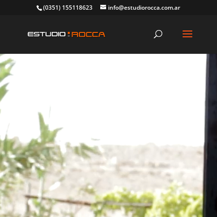
(0351) 155118623
info@estudiorocca.com.ar
Reproductor
de
vídeo